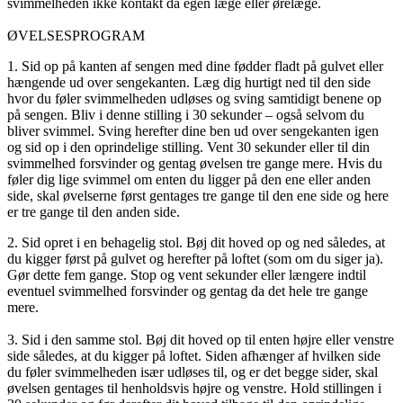
svimmelheden ikke kontakt da egen læge eller ørelæge.
ØVELSESPROGRAM
1. Sid op på kanten af sengen med dine fødder fladt på gulvet eller
hængende ud over sengekanten. Læg dig hurtigt ned til den side
hvor du føler svimmelheden udløses og sving samtidigt benene op
på sengen. Bliv i denne stilling i 30 sekunder – også selvom du
bliver svimmel. Sving herefter dine ben ud over sengekanten igen
og sid op i den oprindelige stilling. Vent 30 sekunder eller til din
svimmelhed forsvinder og gentag øvelsen tre gange mere. Hvis du
føler dig lige svimmel om enten du ligger på den ene eller anden
side, skal øvelserne først gentages tre gange til den ene side og here
er tre gange til den anden side.
2. Sid opret i en behagelig stol. Bøj dit hoved op og ned således, at
du kigger først på gulvet og herefter på loftet (som om du siger ja).
Gør dette fem gange. Stop og vent sekunder eller længere indtil
eventuel svimmelhed forsvinder og gentag da det hele tre gange
mere.
3. Sid i den samme stol. Bøj dit hoved op til enten højre eller venstre
side således, at du kigger på loftet. Siden afhænger af hvilken side
du føler svimmelheden især udløses til, og er det begge sider, skal
øvelsen gentages til henholdsvis højre og venstre. Hold stillingen i