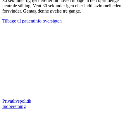
30 sekunder og før derefter dit hoved tilbage til den oprindelige
neutrale stilling. Vent 30 sekunder igen eller indtil svimmelheden
forsvinder. Gentag denne øvelse tre gange.
Tilbage til patientinfo oversigten
Åbningstider
Man : 08:00 – 17:00
Tirs : 08:00 – 15:00
Ons : 08:00 – 17:00
Tors : 08:00 – 15:00
Fre : 08:00 – 14:00
Privatlivspolitik
Indberetning